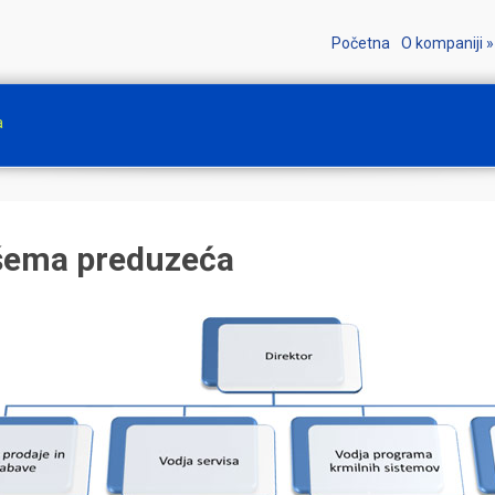
Početna
O kompaniji
»
a
šema preduzeća