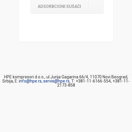
ADSORBCIONI SUŠAČI
HPE kompresori d.o.o., ul.Jurija Gagarina 66/4, 11070 Novi Beograd,
Srbija, E:
info@hpe.rs
,
servis@hpe.rs
, T: +381-11-6166-554, +381-11-
2173-858