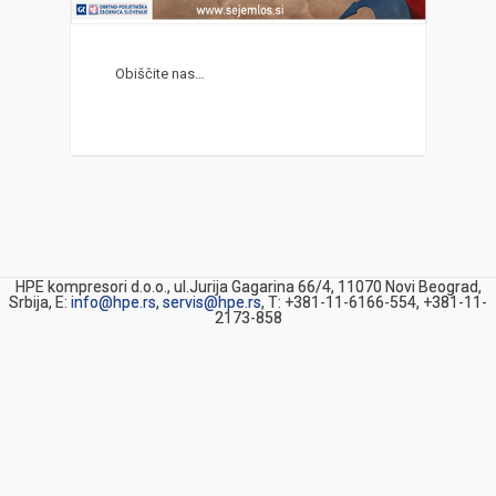
Obiščite nas…
HPE kompresori d.o.o., ul.Jurija Gagarina 66/4, 11070 Novi Beograd,
Srbija, E:
info@hpe.rs
,
servis@hpe.rs
, T: +381-11-6166-554, +381-11-
2173-858