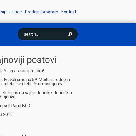
iji
Usluge
Prodajni program
Kontakt
jnoviji postovi
jači servis kompresora!
estvovali smo na 59. Međunarodnom
mu tehnike i tehničkih dostignuća
etite nas na sajmu tehnike i tehničkih
stignuća
gersoll Rand BGD
S 2013