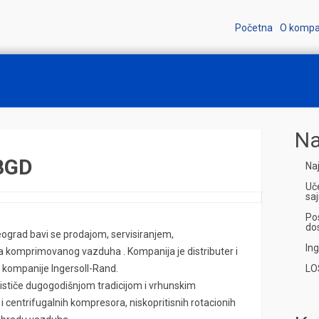
Početna
O kompan
Na
 BGD
Naj
Uč
saj
Pos
do
grad bavi se prodajom, servisiranjem,
In
a komprimovanog vazduha . Kompanija je distributer i
e kompanije Ingersoll-Rand.
LO
e ističe dugogodišnjom tradicijom i vrhunskim
ih i centrifugalnih kompresora, niskopritisnih rotacionih