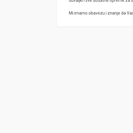
duvaljki i sve dodatne opreme za 
Mi imamo obavezu i znanje da Va