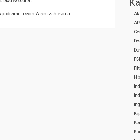
Ka
obradu vazduha .
s podržimo u svim Vašim zahtevima .
Ala
AR
Ce
Do
Duv
FCI
Fil
Hi
Ind
Ind
In
Kl
Ko
Kon