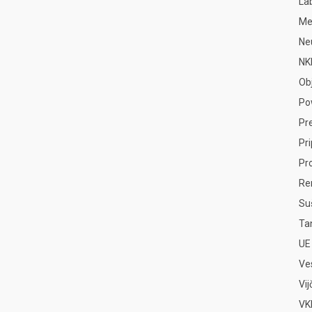
La
Me
Ne
NK
Ob
Po
Pr
Pr
Pr
Re
Su
Ta
UE
Ve
Vi
VKP