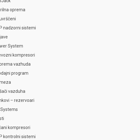
bJack
rilna oprema
uvrščeni
P nadzorni sistemi
jave
wer System
evozni kompresori
iprema vazhuda
odajni program
meza
šači vazduha
nkovi – rezervoari
 Systems
sti
jčani kompresori
 kontrolni sistemi