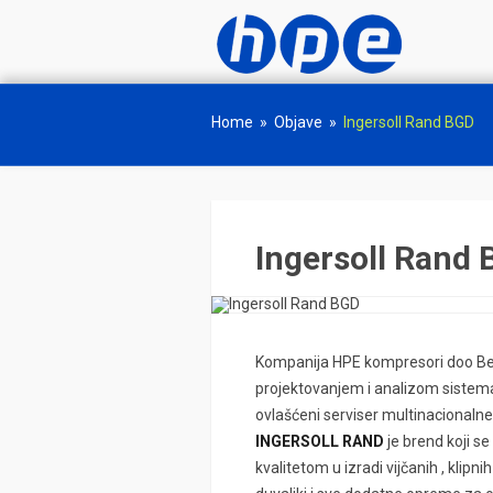
Home
»
Objave
»
Ingersoll Rand BGD
Ingersoll Rand
Kompanija HPE kompresori doo Beo
projektovanjem i analizom sistem
ovlašćeni serviser multinacionaln
INGERSOLL RAND
je brend koji s
kvalitetom u izradi vijčanih , klipn