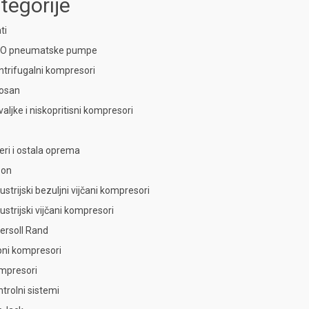
tegorije
ti
O pneumatske pumpe
ntrifugalni kompresori
osan
aljke i niskopritisni kompresori
teri i ostala oprema
bon
ustrijski bezuljni vijčani kompresori
ustrijski vijčani kompresori
gersoll Rand
ipni kompresori
mpresori
trolni sistemi