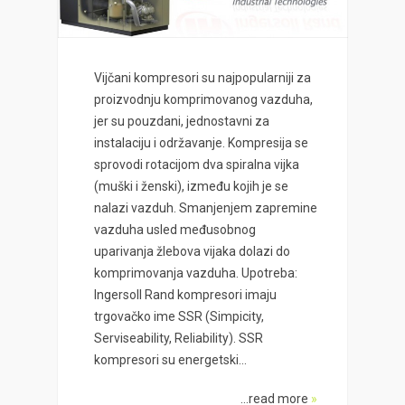
Vijčani kompresori su najpopularniji za
proizvodnju komprimovanog vazduha,
jer su pouzdani, jednostavni za
instalaciju i održavanje. Kompresija se
sprovodi rotacijom dva spiralna vijka
(muški i ženski), između kojih je se
nalazi vazduh. Smanjenjem zapremine
vazduha usled međusobnog
uparivanja žlebova vijaka dolazi do
komprimovanja vazduha. Upotreba:
Ingersoll Rand kompresori imaju
trgovačko ime SSR (Simpicity,
Serviseability, Reliability). SSR
kompresori su energetski...
...read more
»