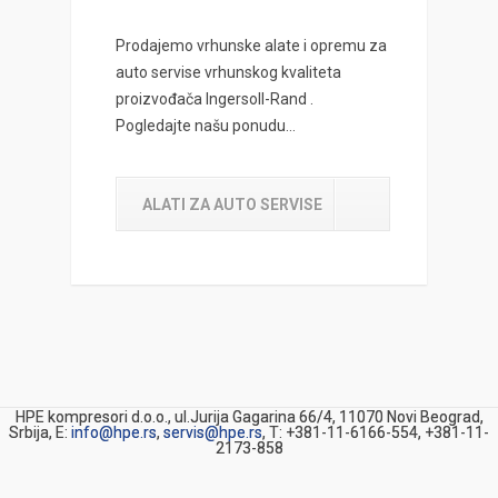
Prodajemo vrhunske alate i opremu za
auto servise vrhunskog kvaliteta
proizvođača Ingersoll-Rand .
Pogledajte našu ponudu…
ALATI ZA AUTO SERVISE
HPE kompresori d.o.o., ul.Jurija Gagarina 66/4, 11070 Novi Beograd,
Srbija, E:
info@hpe.rs
,
servis@hpe.rs
, T: +381-11-6166-554, +381-11-
2173-858