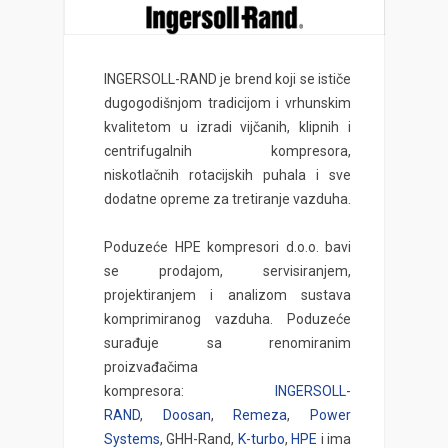
INGERSOLL-RAND je brend koji se ističe
dugogodišnjom tradicijom i vrhunskim
kvalitetom u izradi vijčanih, klipnih i
centrifugalnih kompresora,
niskotlačnih rotacijskih puhala i sve
dodatne opreme za tretiranje vazduha.
Poduzeće HPE kompresori d.o.o. bavi
se prodajom, servisiranjem,
projektiranjem i analizom sustava
komprimiranog vazduha. Poduzeće
surađuje sa renomiranim
proizvađačima
kompresora:
INGERSOLL-
RAND
,
Doosan
,
Remeza
,
Power
Systems
, GHH-Rand,
K-turbo
,
HPE
i ima